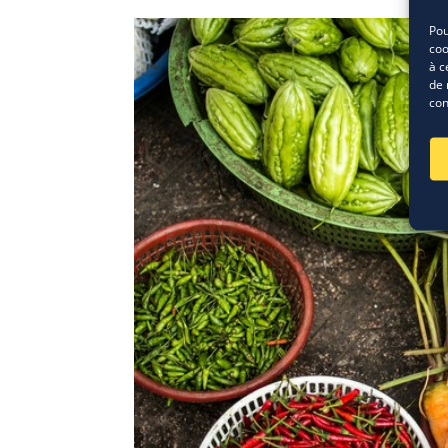
Pou
coo
à c
de 
con