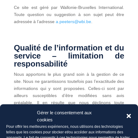
Ce site est géré par Wallonie-Bruxelles International.
Toute question ou suggestion à son sujet peut être
adressée à l’adresse
a.peeters@wbi.be
.
Qualité de l’information et du
service – limitation de
responsabilité
Nous apportons le plus grand soin à la gestion de ce
site. Nous ne garantissons toutefois pas l’exactitude des
informations qui y sont proposées. Celles-ci sont par
ailleurs susceptibles d’être modifiées sans avis
préalable. Il en résulte que nous déclinons toute
responsabilité quant à l’utilisation qui pourrait être faite
Gérer le consentement aux
du contenu de ce site. S’agissant d’informations et
cookies
documents qui font l’objet d’une publication officielle,
Pour offrir les meilleures expériences, nous utilisons des technologies
seuls font foi les textes publiés au Moniteur belge et sur
telles que les cookies pour stocker et/ou accéder aux informations des
appareils. Le fait de consentir à ces technologies nous permettra de traiter