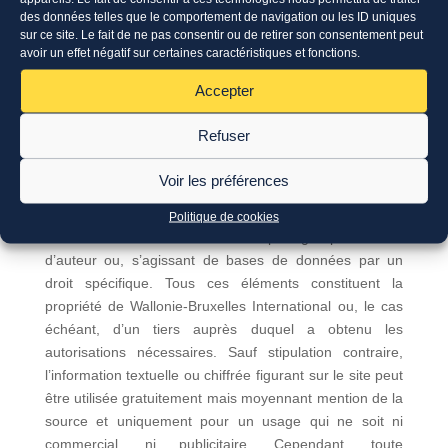
les sites officiels des institutions européennes. Les liens
des données telles que le comportement de navigation ou les ID uniques
hypertextes présents sur le site et aiguillant les
sur ce site. Le fait de ne pas consentir ou de retirer son consentement peut
utilisateurs vers d’autres sites Internet n’engagent pas
avoir un effet négatif sur certaines caractéristiques et fonctions.
notre responsabilité quant au contenu de ces sites.
Accepter
Refuser
Droits de propriété
intellectuelle
Voir les préférences
Les textes, mises en page, illustrations et autres
Politique de cookies
éléments constitutifs du site sont protégés par le droit
d’auteur ou, s’agissant de bases de données par un
droit spécifique. Tous ces éléments constituent la
propriété de Wallonie-Bruxelles International ou, le cas
échéant, d’un tiers auprès duquel a obtenu les
autorisations nécessaires. Sauf stipulation contraire,
l’information textuelle ou chiffrée figurant sur le site peut
être utilisée gratuitement mais moyennant mention de la
source et uniquement pour un usage qui ne soit ni
commercial, ni publicitaire. Cependant, toute