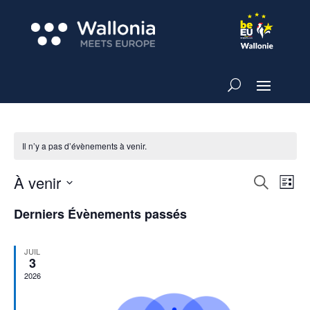
Il n’y a pas d’évènements à venir.
Recher
Nav
À venir
Recherche
Liste
de
et
Sélectionnez
vue
Derniers Évènements passés
navigat
une
Év
de
date.
vues
JUIL
3
Évènem
2026