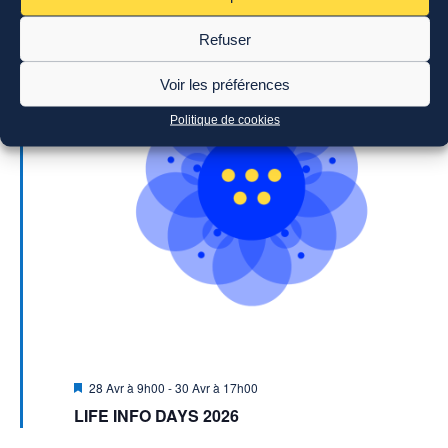
AVR
28
Refuser
2026
Voir les préférences
Politique de cookies
Mis
28 Avr à 9h00
-
30 Avr à 17h00
en
LIFE INFO DAYS 2026
avant