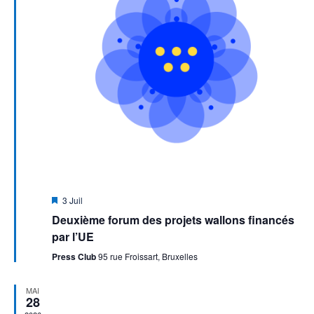
Mis
3 Juil
en
Deuxième forum des projets wallons financés
avant
par l’UE
Press Club
95 rue Froissart, Bruxelles
MAI
28