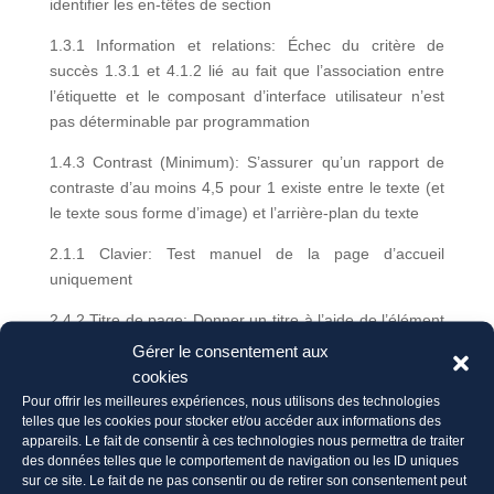
identifier les en-têtes de section
1.3.1 Information et relations: Échec du critère de
succès 1.3.1 et 4.1.2 lié au fait que l’association entre
l’étiquette et le composant d’interface utilisateur n’est
pas déterminable par programmation
1.4.3 Contrast (Minimum): S’assurer qu’un rapport de
contraste d’au moins 4,5 pour 1 existe entre le texte (et
le texte sous forme d’image) et l’arrière-plan du texte
2.1.1 Clavier: Test manuel de la page d’accueil
uniquement
2.4.2 Titre de page: Donner un titre à l’aide de l’élément
title
Gérer le consentement aux
cookies
2.4.7 Visibilité du focus: Test manuel de la page
Pour offrir les meilleures expériences, nous utilisons des technologies
d’accueil uniquement
telles que les cookies pour stocker et/ou accéder aux informations des
appareils. Le fait de consentir à ces technologies nous permettra de traiter
3.2.2 On Input: Fournir un bouton submit
des données telles que le comportement de navigation ou les ID uniques
sur ce site. Le fait de ne pas consentir ou de retirer son consentement peut
4.1.1 Analyse syntaxique: Échec du critère de succès