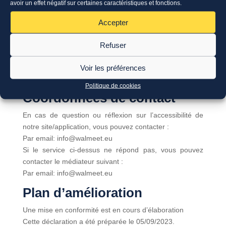
avoir un effet négatif sur certaines caractéristiques et fonctions.
4.1.1 lié à la duplication des valeurs de type ID
Accepter
4.1.2 Nom, Rôle, Valeur: Utiliser des éléments de
formulaire et des liens
Refuser
Alternatives proposées
Voir les préférences
Une mise en conformité est en cours d’élaboration
Politique de cookies
Coordonnées de contact
En cas de question ou réflexion sur l’accessibilité de
notre site/application, vous pouvez contacter :
Par email: info@walmeet.eu
Si le service ci-dessus ne répond pas, vous pouvez
contacter le médiateur suivant :
Par email: info@walmeet.eu
Plan d’amélioration
Une mise en conformité est en cours d’élaboration
Cette déclaration a été préparée le 05/09/2023.