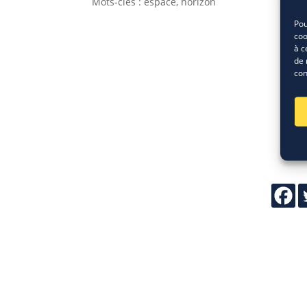
Mots-clés : espace, horizon
Pou
coo
à c
de 
con