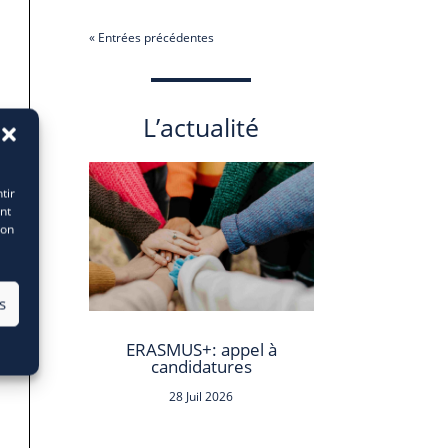
« Entrées précédentes
L’actualité
tir
nt
son
s
ERASMUS+: appel à
candidatures
28 Juil 2026