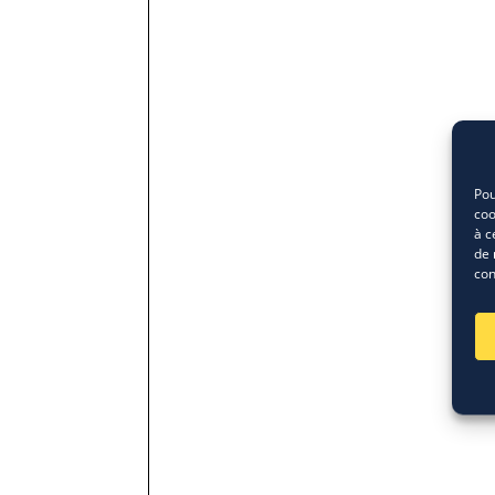
Pou
coo
à c
de 
con