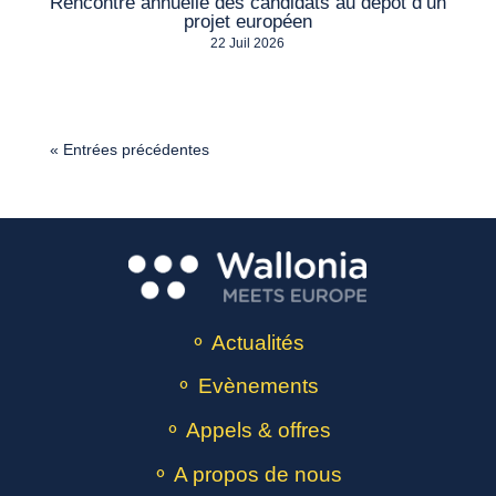
Rencontre annuelle des candidats au dépôt d’un
projet européen
22 Juil 2026
« Entrées précédentes
⚬ Actualités
⚬ Evènements
⚬ Appels & offres
⚬ A propos de nous