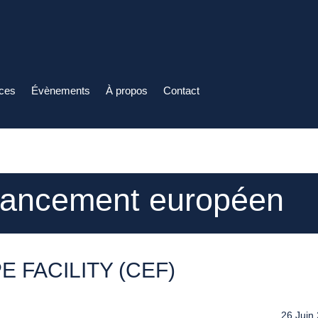
ices
Évènements
À propos
Contact
inancement européen
 FACILITY (CEF)
26 Juin