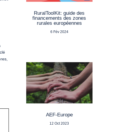
RuralToolKit: guide des
financements des zones
rurales européennes
6 Fév 2024
a
clé
ères,
AEF-Europe
12 Oct 2023