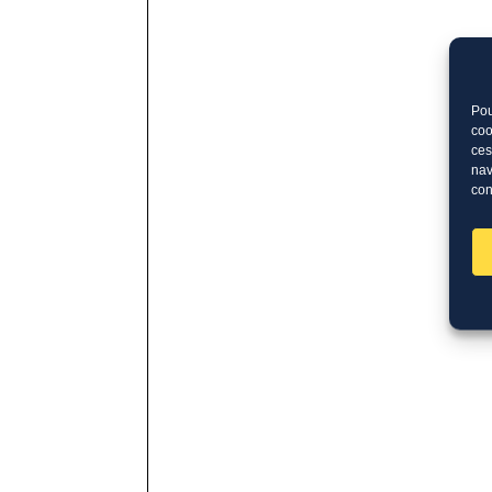
Pou
coo
ces
nav
con