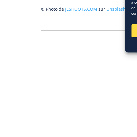
à c
de 
© Photo de
JESHOOTS.COM
sur
Unsplash
con