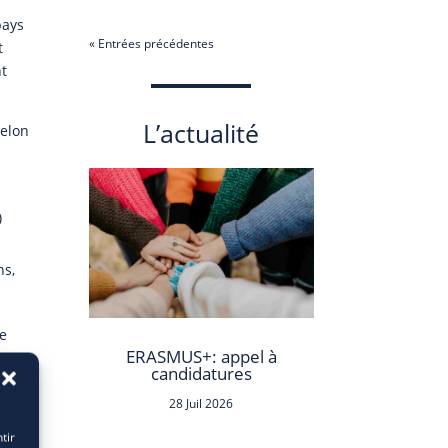
pays
« Entrées précédentes
t
nt
L’actualité
selon
)
ns,
de
ERASMUS+: appel à
re
candidatures
28 Juil 2026
tir