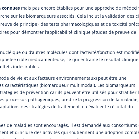
à connues
mais pas encore établies pour une approche de médeci
che sur les biomarqueurs associés. Cela inclut la validation des c
euve de principe), des tests pharmacologiques et de toxicité préc
toires pour démontrer l’applicabilité clinique (études de preuve de
nucléique ou d’autres molécules dont l’activité/fonction est modifi
ppelée cible médicamenteuse, ce qui entraîne le résultat clinique
effets indésirables.
 mode de vie et aux facteurs environnementaux) peut être une
les caractéristiques (biomarqueur multimodal). Les biomarqueurs
tratégies de prévention car ils peuvent être utilisés pour stratifier 
des processus pathogéniques, prédire la progression de la maladie,
adaptations des stratégies de traitement, ou évaluer le résultat du
nes de maladies sont encouragés. Il est demandé aux consortiums
inent et d’inclure des activités qui soutiennent une adoption compl