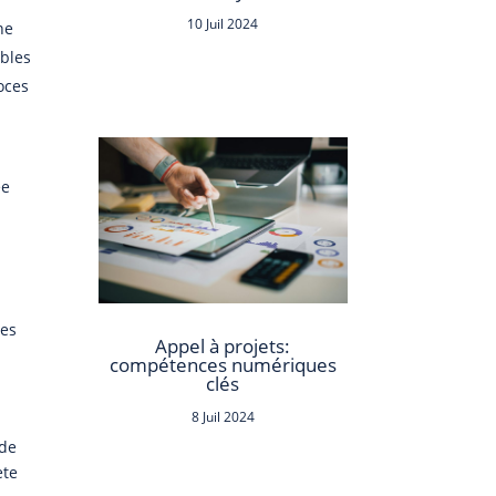
10 Juil 2024
ne
ibles
oces
ée
les
Appel à projets:
compétences numériques
clés
8 Juil 2024
 de
ète