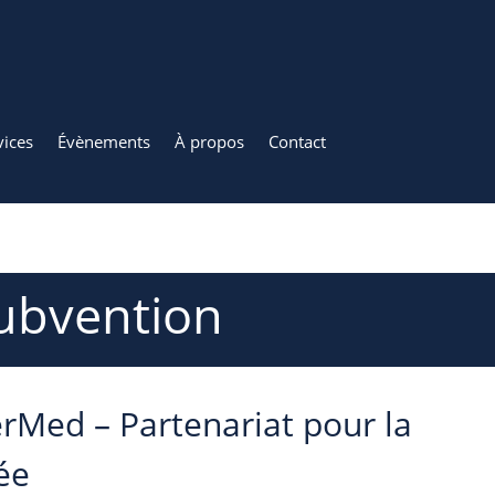
vices
Évènements
À propos
Contact
ubvention
erMed – Partenariat pour la
ée