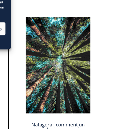
nt
son
s
Natagora : comment un