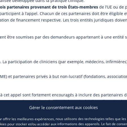
alisée développée dans la pratique clinique.
rois partenaires provenant de trois États-membres
de l’UE ou de 
rticipent à l’appel. Chacun de ces partenaires doit être éligible e
ion de financement respective. Les trois entités juridiques doive
vent être soumises par des demandeurs appartenant à une entité 
 La participation de cliniciens (par exemple, médecins, infirmières
PME) et partenaires privés à but non-lucratif (fondations, associatio
à cet appel sont fortement encouragés à inclure des partenaires 
 transversale/multidisciplinaire de l’appel, où l’objectif est d’inclu
Gérer le consentement aux cookies
îne de valeur.
 à projets est le
SPW EER.
r offrir les meilleures expériences, nous utilisons des technologies telles que les
kies pour stocker et/ou accéder aux informations des appareils. Le fait de consen