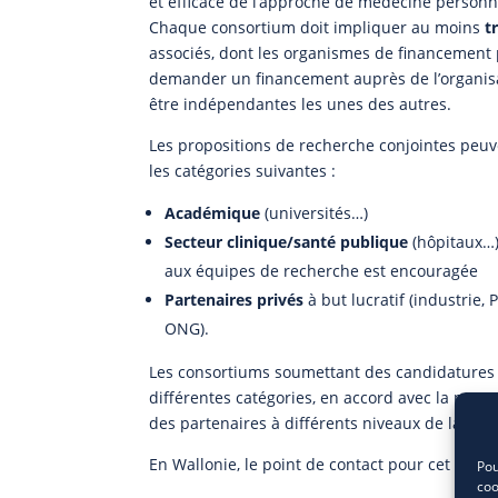
et efficace de l’approche de médecine personn
Chaque consortium doit impliquer au moins
t
associés, dont les organismes de financement pa
demander un financement auprès de l’organisat
être indépendantes les unes des autres.
Les propositions de recherche conjointes peu
les catégories suivantes :
Académique
(universités…)
Secteur clinique/santé publique
(hôpitaux…).
aux équipes de recherche est encouragée
Partenaires privés
à but lucratif (industrie, 
ONG).
Les consortiums soumettant des candidatures 
différentes catégories, en accord avec la nature
des partenaires à différents niveaux de la cha
En Wallonie, le point de contact pour cet appel
Pou
coo