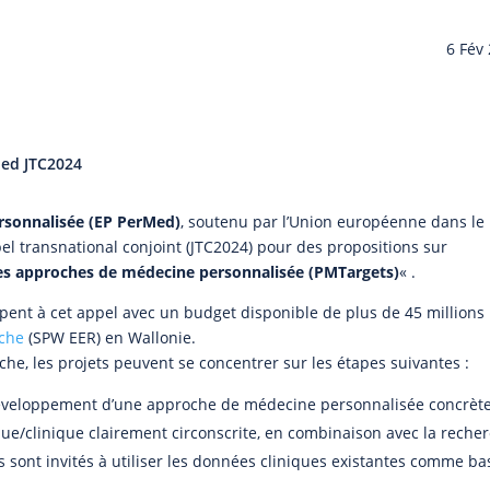
6 Fév
Med JTC2024
rsonnalisée (EP PerMed)
, soutenu par l’Union européenne dans le
el transnational conjoint (JTC2024) pour des propositions sur
 les approches de médecine personnalisée (PMTargets)
« .
ipent à cet appel avec un budget disponible de plus de 45 millions
rche
(SPW EER) en Wallonie.
e, les projets peuvent se concentrer sur les étapes suivantes :
éveloppement d’une approche de médecine personnalisée concrète
que/clinique clairement circonscrite, en combinaison avec la reche
 sont invités à utiliser les données cliniques existantes comme ba