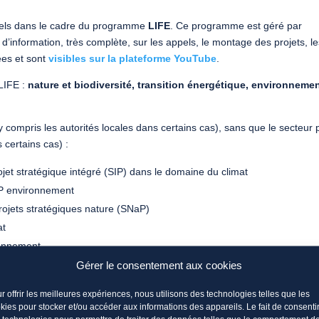
ppels dans le cadre du programme
LIFE
. Ce programme est géré par
 d’information, très complète, sur les appels, le montage des projets, l
ées et sont
visibles sur la plateforme YouTube
.
 LIFE :
nature et biodiversité, transition énergétique, environnemen
y compris les autorités locales dans certains cas), sans que le secteur 
 certains cas) :
jet stratégique intégré (SIP) dans le domaine du climat
IP environnement
rojets stratégiques nature (SNaP)
at
ronnement
Gérer le consentement aux cookies
r offrir les meilleures expériences, nous utilisons des technologies telles que les
 climatique
kies pour stocker et/ou accéder aux informations des appareils. Le fait de consenti