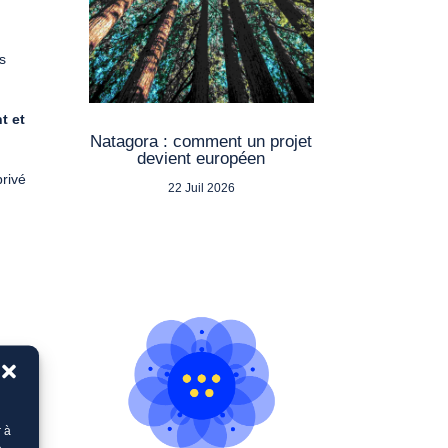
es
t et
Natagora : comment un projet
devient européen
privé
22 Juil 2026
r à