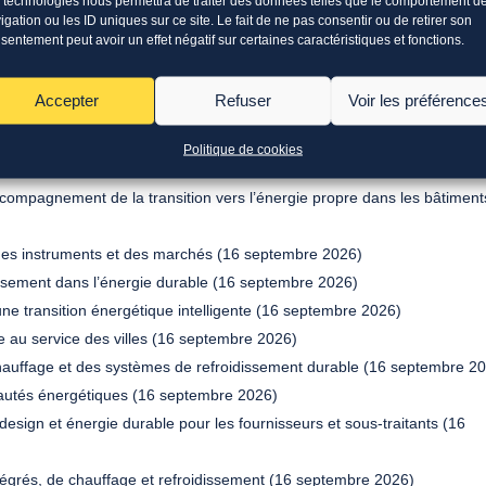
 technologies nous permettra de traiter des données telles que le comportement d
igation ou les ID uniques sur ce site. Le fait de ne pas consentir ou de retirer son
diversité
sentement peut avoir un effet négatif sur certaines caractéristiques et fonctions.
et de la zéro pollution
 logements (échéance : 16 septembre 2026)
Accepter
Refuser
Voir les préférence
 : mise en œuvre de plateformes nationales sur les compétences en
on vers l’énergie propre (16 septembre 2026)
Politique de cookies
ans le domaine de l’énergie durable (16 septembre 2026)
ccompagnement de la transition vers l’énergie propre dans les bâtiment
 des instruments et des marchés (16 septembre 2026)
ssement dans l’énergie durable (16 septembre 2026)
 une transition énergétique intelligente (16 septembre 2026)
re au service des villes (16 septembre 2026)
auffage et des systèmes de refroidissement durable (16 septembre 2
nautés énergétiques (16 septembre 2026)
design et énergie durable pour les fournisseurs et sous-traitants (16
ntégrés, de chauffage et refroidissement (16 septembre 2026)