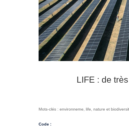
LIFE : de trè
Mots-clés : environneme, life, nature et biodiversi
Code :