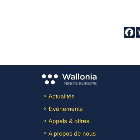
⚬ Actualités
⚬ Evènements
⚬ Appels & offres
⚬ A propos de nous