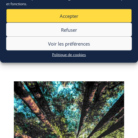
et fonctions.
Accepter
Refuser
Voir les préférences
ERASMUS+: appel à candidatures
Politique de cookies
28 Juil 2026