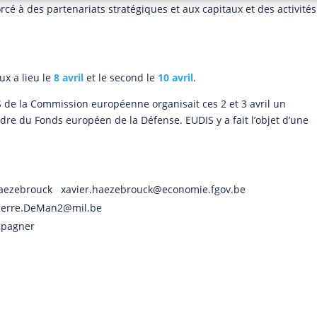
rcé à des partenariats stratégiques et aux capitaux et des activité
ux a lieu le
8 avril
et le second le
10 avril
.
S de la Commission européenne organisait ces 2 et 3 avril un
re du Fonds européen de la Défense. EUDIS y a fait l’objet d’une
r Haezebrouck xavier.haezebrouck@economie.fgov.be
 pierre.DeMan2@mil.be
mpagner