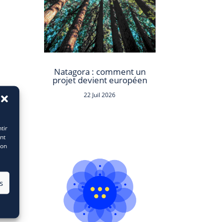
Natagora : comment un
projet devient européen
22 Juil 2026
ront
tir
nt
son
s
-