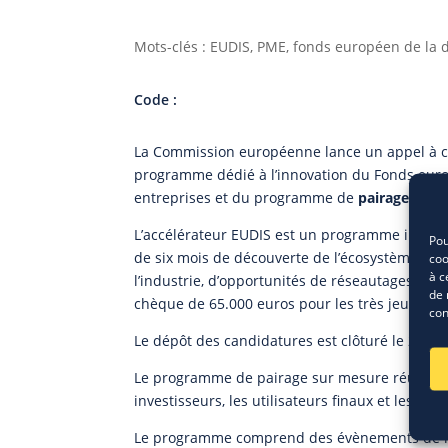
Mots-clés : EUDIS, PME, fonds européen de la 
Code :
La Commission européenne lance un appel à ca
programme dédié à l’innovation du Fonds eur
entreprises et du programme de
pairage
d’EUD
L’accélérateur EUDIS est un programme intensi
Pou
de six mois de découverte de l’écosystème eur
coo
à c
l’industrie, d’opportunités de réseautages exc
de 
chèque de 65.000 euros pour les très jeunes e
con
Le dépôt des candidatures est clôturé le 27 avr
Le programme de pairage sur mesure réunit tout
investisseurs, les utilisateurs finaux et les gr
Le programme comprend des évènements de rés