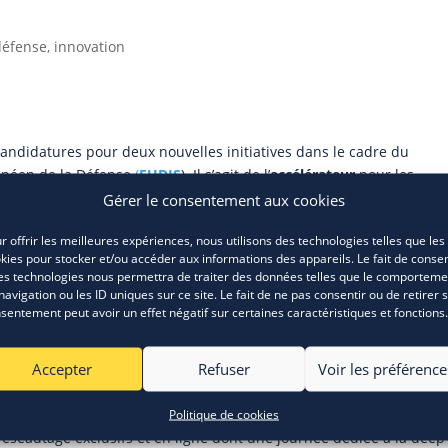
défense, innovation
ndidatures pour deux nouvelles initiatives dans le cadre du
opéen de la Défense
(
EUDIS
). Il s’agit de l’
accélérateur
pour les
IS.
Gérer le consentement aux cookies
f destine aux
startups
et aux
scale-ups
. Les participants bénéficie
r offrir les meilleures expériences, nous utilisons des technologies telles que les
opéen de la défense, de formations et de coachings d’experts de
kies pour stocker et/ou accéder aux informations des appareils. Le fait de consen
es technologies nous permettra de traiter des données telles que le comporteme
lusives avec des parties prenantes du secteur de la défense et d’un
navigation ou les ID uniques sur ce site. Le fait de ne pas consentir ou de retirer 
ntreprises sélectionnées.
sentement peut avoir un effet négatif sur certaines caractéristiques et fonctions.
il.
Lien pour information et candidature
Accepter
Refuser
Voir les préférence
 l’écosystème d’innovation de la défense : les innovateurs, les
andes entreprises.
Politique de cookies
eautage exclusifs et en ligne dont une journée dédiée à la deep