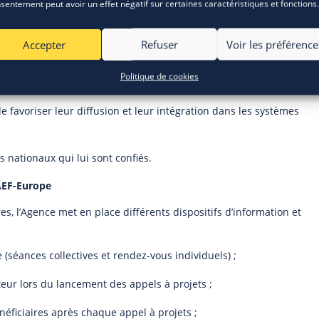
sentement peut avoir un effet négatif sur certaines caractéristiques et fonctions.
s en apportant conseil et assistance technique tout au long du cyc
Accepter
Refuser
Voir les préférence
otentiels, notamment via des rendez-vous exploratoires individuels
Politique de cookies
 de favoriser leur diffusion et leur intégration dans les systèmes
nationaux qui lui sont confiés.
AEF-Europe
res, l’Agence met en place différents dispositifs d’information et
(séances collectives et rendez-vous individuels) ;
teur lors du lancement des appels à projets ;
éficiaires après chaque appel à projets ;