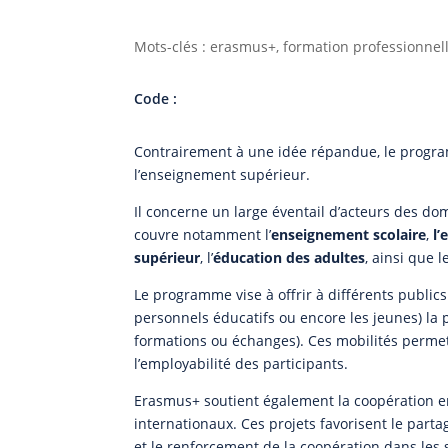
Mots-clés : erasmus+, formation professionnell
Code :
Contrairement à une idée répandue, le prog
l’enseignement supérieur.
Il concerne un large éventail d’acteurs des dom
couvre notamment l’
enseignement scolaire
,
l’
supérieur
, l’
éducation des adultes
, ainsi que 
Le programme vise à offrir à différents publics
personnels éducatifs ou encore les jeunes) la p
formations ou échanges). Ces mobilités permet
l’employabilité des participants.
Erasmus+ soutient également la coopération en
internationaux. Ces projets favorisent le par
et le renforcement de la coopération dans les s