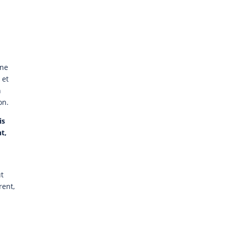
l ne
 et
n
on.
is
t,
ut
rent,