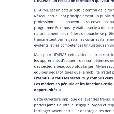
L’IFAPME, un réseau de formation qui veut re
L’IFAPME est un acteur public central de la fo
Réseau accueillent principalement un public d’
professionnelle et souvent en reconversion, pa
programme Erasmus+ y était associé à deux sect
naturellement. Les métiers de bouche se prêten
transmettent par le geste, les cuisines italien
évidents, et les compétences linguistiques y s
Mais pour l’IFAPME, cette vision est trop rest
les apprenants d’acquérir des compétences nouv
des secteurs beaucoup plus larges. Mylan raco
équipes pédagogiques que la mobilité n’était p
Erasmus+ à tous les secteurs, y compris ceux
Les métiers en pénurie et les fonctions criti
opportunités. ».
Cette ouverture implique de lever des freins,
parfois jamais quitté la Belgique. Mylan et l’é
l’étranger savent accueillir des stagiaires non