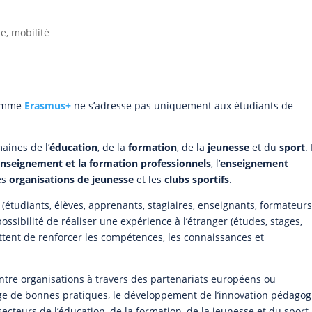
e, mobilité
ramme
Erasmus+
ne s’adresse pas uniquement aux étudiants de
aines de l’
éducation
, de la
formation
, de la
jeunesse
et du
sport
. 
enseignement et la formation professionnels
, l’
enseignement
les
organisations de jeunesse
et les
clubs sportifs
.
 (étudiants, élèves, apprenants, stagiaires, enseignants, formateurs
ossibilité de réaliser une expérience à l’étranger (études, stages,
tent de renforcer les compétences, les connaissances et
tre organisations à travers des partenariats européens ou
tage de bonnes pratiques, le développement de l’innovation pédago
ecteurs de l’éducation, de la formation, de la jeunesse et du sport.