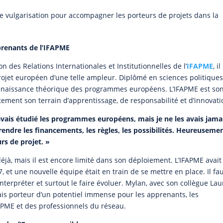
e vulgarisation pour accompagner les porteurs de projets dans la
pprenants de l’IFAPME
on des Relations Internationales et Institutionnelles de l’
IFAPME
, i
rojet européen d’une telle ampleur. Diplômé en sciences politiques
 connaissance théorique des programmes européens. L’IFAPME est so
ment son terrain d’apprentissage, de responsabilité et d’innovati
’avais étudié les programmes européens, mais je ne les avais jama
rendre les financements, les règles, les possibilités. Heureusemen
rs de projet. »
jà, mais il est encore limité dans son déploiement. L’IFAPME avait
 et une nouvelle équipe était en train de se mettre en place. Il fa
nterpréter et surtout le faire évoluer. Mylan, avec son collègue Lau
mais porteur d’un potentiel immense pour les apprenants, les
APME et des professionnels du réseau.