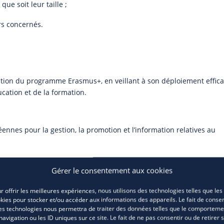
que soit leur taille ;
rs concernés.
stion du programme Erasmus+, en veillant à son déploiement effic
cation et de la formation.
éennes pour la gestion, la promotion et l’information relatives au
enne prévues dans le cadre du programme ;
Gérer le consentement aux cookies
nancements européens ;
r offrir les meilleures expériences, nous utilisons des technologies telles que les
kies pour stocker et/ou accéder aux informations des appareils. Le fait de consen
océdures d’attribution des financements dans le respect des princ
es technologies nous permettra de traiter des données telles que le comporteme
navigation ou les ID uniques sur ce site. Le fait de ne pas consentir ou de retirer 