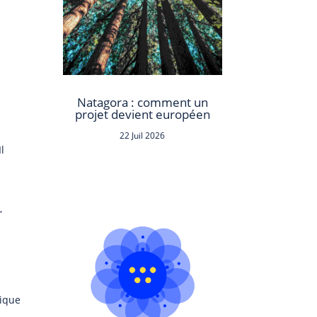
Natagora : comment un
projet devient européen
22 Juil 2026
Il
,
gique