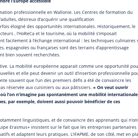
ndre l’Europe accessible
rmation professionnelle en Wallonie. Les Centres de formation du
adultes, désireux d’acquérir une qualification
rfois éloigné des opportunités internationales. Historiquement, le
eurs , l’HoReCa et le tourisme, où la mobilité s’imposait
t facilement à l’échange international : les techniques culinaires 
nes, espagnoles ou françaises sont des terrains d’apprentissage
ont bien souvent recherchées.
rictive. La mobilité européenne apparait comme une opportunité po
elles et elle peut devenir un outil d’insertion professionnelle po
nte souvent que l’un des premiers défis a été de convaincre les
as réservée aux cuisiniers ou aux pâtissiers.
« On veut ouvrir
 où l’on n’imagine pas spontanément une mobilité internationale
ques, par exemple, doivent aussi pouvoir bénéficier de ces
 notamment linguistiques, et de convaincre des apprenants qui n’on
quipe Erasmus+ insistent sur le fait que les entreprises partenaires
 natifs et adaptent leurs pratiques. L’IFAPME, de son côté, met en pl