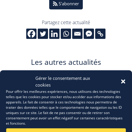
S'abonner
Partagez cette actualité
Les autres actualités
Gérer le consentement aux
cookies
Pour offrir les meilleures expériences, nous utilisons des technologies
telles que les cookies pour stocker et/ou accéder aux informations des
appareils. Le fait de consentir à ces technologies nous permettra de
traiter des données telles que le comportement de navigation ou les ID
uniques sur ce site. Le fait de ne pas consentir ou de retirer son
consentement peut avoir un effet négatif sur certaines caractéristiques
et fonctions.