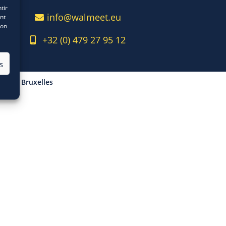
tir
info@walmeet.eu
nt
son
+32 (0) 479 27 95 12
s
– 1080 Bruxelles