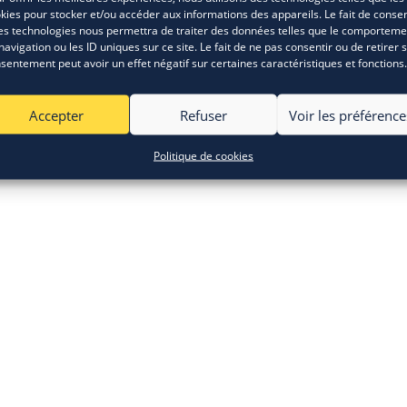
Inscription
kies pour stocker et/ou accéder aux informations des appareils. Le fait de consen
es technologies nous permettra de traiter des données telles que le comporteme
navigation ou les ID uniques sur ce site. Le fait de ne pas consentir ou de retirer 
sentement peut avoir un effet négatif sur certaines caractéristiques et fonctions.
Accepter
Refuser
Voir les préférence
es
Vie privée
Accessibilité
Cookies
Place Sainctelette 2 
Politique de cookies