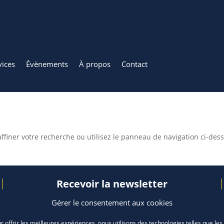
vices
Évènements
À propos
Contact
ffiner votre recherche ou utilisez le panneau de navigation ci-des
Recevoir la newsletter
Gérer le consentement aux cookies
r offrir les meilleures expériences, nous utilisons des technologies telles que les