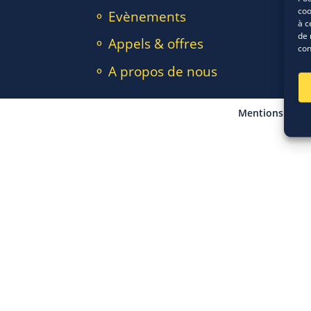
coo
⚬ Evènements
à c
de 
⚬ Appels & offres
con
⚬ A propos de nous
Mentions légal