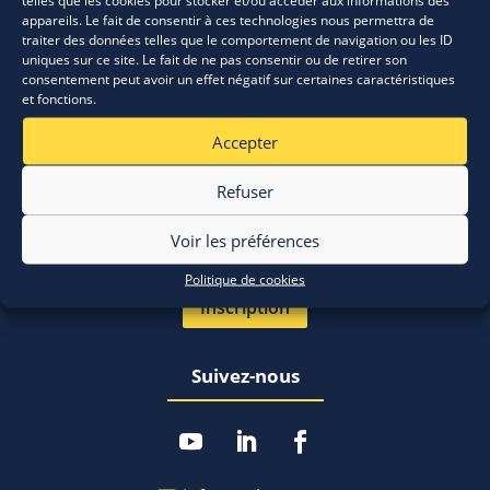
telles que les cookies pour stocker et/ou accéder aux informations des
appareils. Le fait de consentir à ces technologies nous permettra de
⚬ Actualités
traiter des données telles que le comportement de navigation ou les ID
uniques sur ce site. Le fait de ne pas consentir ou de retirer son
⚬ Evènements
consentement peut avoir un effet négatif sur certaines caractéristiques
et fonctions.
⚬ Appels & offres
Accepter
⚬ A propos de nous
Refuser
Recevoir la newsletter
Voir les préférences
Politique de cookies
Inscription
Suivez-nous