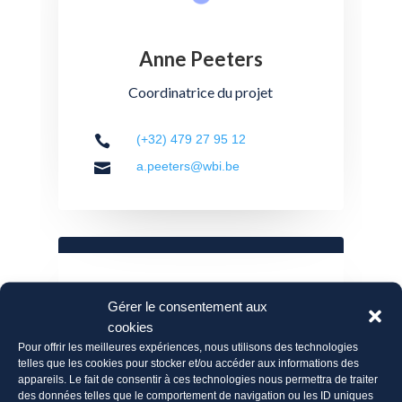
Anne Peeters
Coordinatrice du projet
(+32) 479 27 95 12

a.peeters@wbi.be

Gérer le consentement aux
cookies
Pour offrir les meilleures expériences, nous utilisons des technologies
telles que les cookies pour stocker et/ou accéder aux informations des
appareils. Le fait de consentir à ces technologies nous permettra de traiter
des données telles que le comportement de navigation ou les ID uniques