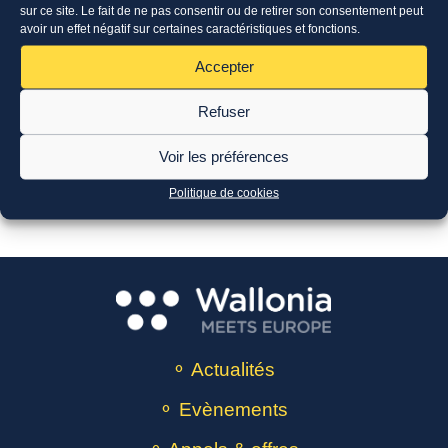
Yulia Firsova
sur ce site. Le fait de ne pas consentir ou de retirer son consentement peut
avoir un effet négatif sur certaines caractéristiques et fonctions.
Chargée de communication
Accepter
(+32) 476 96 82 87

Refuser
y.firsova@wbi.be

Voir les préférences
Politique de cookies
⚬ Actualités
⚬ Evènements