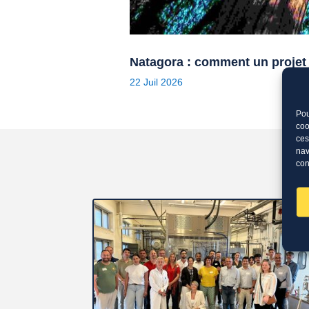
Natagora : comment un projet
22 Juil 2026
Pou
coo
ces
nav
con