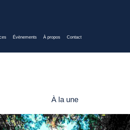
ices
Évènements
À propos
Contact
À la une