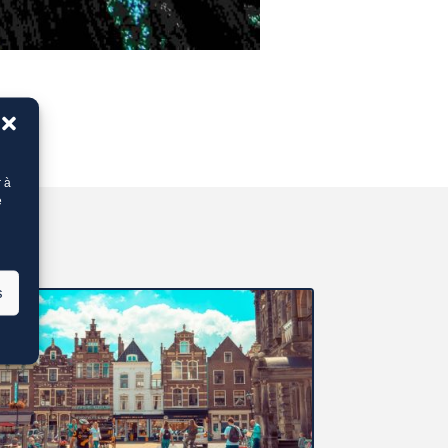
r à
e
s